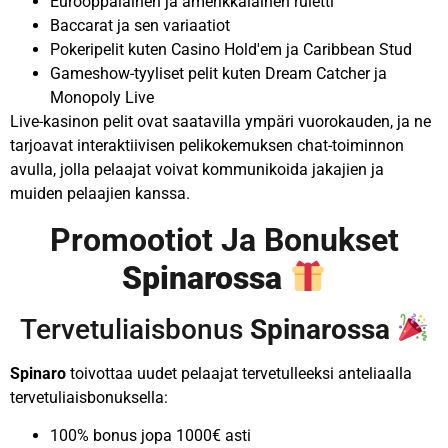
Eurooppalainen ja amerikkalainen ruletti
Baccarat ja sen variaatiot
Pokeripelit kuten Casino Hold'em ja Caribbean Stud
Gameshow-tyyliset pelit kuten Dream Catcher ja
Monopoly Live
Live-kasinon pelit ovat saatavilla ympäri vuorokauden, ja ne
tarjoavat interaktiivisen pelikokemuksen chat-toiminnon
avulla, jolla pelaajat voivat kommunikoida jakajien ja
muiden pelaajien kanssa.
Promootiot Ja Bonukset
Spinarossa
Tervetuliaisbonus
Spinarossa
Spinaro
toivottaa uudet pelaajat tervetulleeksi anteliaalla
tervetuliaisbonuksella:
100% bonus jopa 1000€ asti