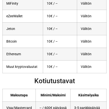
MiFinity
10€ / –
Välitön
eZeeWallet
10€ / –
Välitön
Jeton
10€ / –
Välitön
Bitcoin
10€ / –
Välitön
Ethereum
10€ / –
Välitön
Muut kryptovaluutat
10€ / –
Välitön
Kotiutustavat
Maksutapa
Minimi/Maksimi
Käsittelyaika
Visa/Mastercard
– / 600€ päivässä
3-5 pankkipäivää