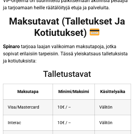
VIP-ohjelma on suunniteltu palkitsemaan aktiivisia pelaajia
ja tarjoamaan heille räätälöityjä etuja ja palveluita.
Maksutavat (talletukset Ja
Kotiutukset)
Spinaro
tarjoaa laajan valikoiman maksutapoja, jotka
sopivat erilaisiin tarpeisiin. Tässä yleiskatsaus talletuksista
ja kotiutuksista:
Talletustavat
Maksutapa
Minimi/Maksimi
Käsittelyaika
Visa/Mastercard
10€ / –
Välitön
Interac
10€ / –
Välitön