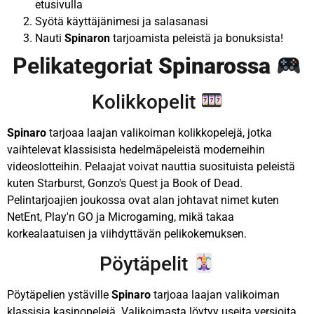
etusivulla
Syötä käyttäjänimesi ja salasanasi
Nauti
Spinaron
tarjoamista peleistä ja bonuksista!
Pelikategoriat
Spinarossa
Kolikkopelit
Spinaro
tarjoaa laajan valikoiman kolikkopelejä, jotka
vaihtelevat klassisista hedelmäpeleistä moderneihin
videoslotteihin. Pelaajat voivat nauttia suosituista peleistä
kuten Starburst, Gonzo's Quest ja Book of Dead.
Pelintarjoajien joukossa ovat alan johtavat nimet kuten
NetEnt, Play'n GO ja Microgaming, mikä takaa
korkealaatuisen ja viihdyttävän pelikokemuksen.
Pöytäpelit
Pöytäpelien ystäville
Spinaro
tarjoaa laajan valikoiman
klassisia kasinopelejä. Valikoimasta löytyy useita versioita