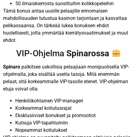
50 ilmaiskierrosta suosittuihin kolikkopeleihin
Tämä bonus antaa uusille pelaajille erinomaisen
mahdollisuuden tutustua kasinon tarjontaan ja kasvattaa
pelikassaansa. On tärkeää lukea bonuksen ehdot
huolellisesti, jotta ymmärtää kierrätysvaatimukset ja muut
ehdot.
VIP-Ohjelma
Spinarossa
Spinaro
palkitsee uskollisia pelaajiaan monipuolisella VIP-
ohjelmalla, joka sisältää useita tasoja. Mitä enemmän
pelaat, sitä korkeammalle VIP-tasolle etenet. VIP-ohjelman
etuja voivat olla:
Henkilökohtainen VIP-manageri
Korkeammat kotiutusrajat
Eksklusiiviset bonukset ja promootiot
Kutsuja VIP-tapahtumiin
Nopeammat kotiutukset