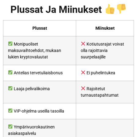
Plussat Ja Miinukset
Plussat
Miinukset
Monipuoliset
Kotiutusrajat voivat
maksuvaihtoehdot, mukaan
olla rajoittavia
lukien kryptovaluutat
suurpelaajille
Antelias tervetuliaisbonus
Ei puhelintukea
Laaja pelivalikoima
Rajoitetut
turnaustapahtumat
VIP-ohjelma useilla tasoilla
Ympärivuorokautinen
asiakaspalvelu