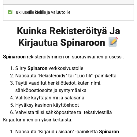
Tuki useille kielille ja valuutoille
Kuinka Rekisteröityä Ja
Kirjautua
Spinaroon
Spinaroon
rekisteröityminen on suoraviivainen prosessi:
Siirry
Spinaron
verkkosivustolle
Napsauta "Rekisteröidy" tai "Luo tili" -painiketta
Täytä vaaditut henkilötiedot, kuten nimi,
sähköpostiosoite ja syntymäaika
Valitse käyttäjänimi ja salasana
Hyväksy kasinon käyttöehdot
Vahvista tilisi sähköpostitse tai tekstiviestillä
Kirjautuminen on yksinkertaista:
Napsauta "Kirjaudu sisään" -painiketta
Spinaron