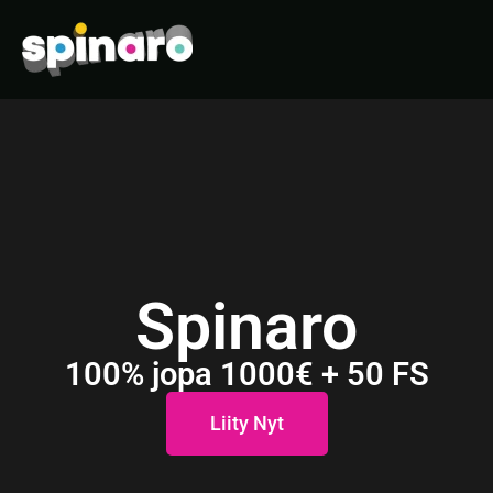
Spinaro
100% jopa 1000€ + 50 FS
Liity Nyt