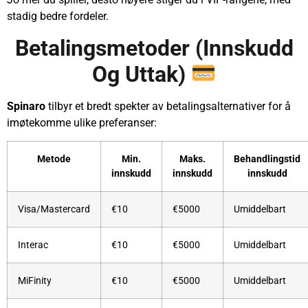
stadig bedre fordeler.
Betalingsmetoder (Innskudd
Og Uttak)
Spinaro
tilbyr et bredt spekter av betalingsalternativer for å
imøtekomme ulike preferanser:
Metode
Min.
Maks.
Behandlingstid
innskudd
innskudd
innskudd
Visa/Mastercard
€10
€5000
Umiddelbart
Interac
€10
€5000
Umiddelbart
MiFinity
€10
€5000
Umiddelbart