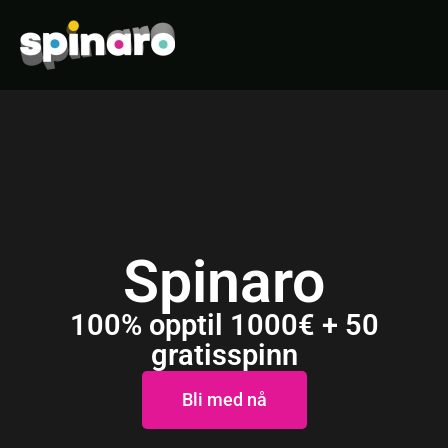
Spinaro
100% opptil 1000€ + 50
gratisspinn
Bli med nå