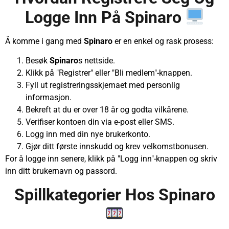
Logge Inn På Spinaro
Å komme i gang med
Spinaro
er en enkel og rask prosess:
Besøk
Spinaro
s nettside.
Klikk på "Registrer" eller "Bli medlem"-knappen.
Fyll ut registreringsskjemaet med personlig
informasjon.
Bekreft at du er over 18 år og godta vilkårene.
Verifiser kontoen din via e-post eller SMS.
Logg inn med din nye brukerkonto.
Gjør ditt første innskudd og krev velkomstbonusen.
For å logge inn senere, klikk på "Logg inn"-knappen og skriv
inn ditt brukernavn og passord.
Spillkategorier Hos Spinaro