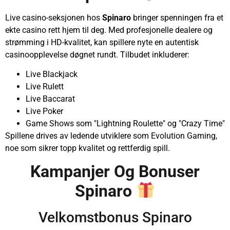
Live casino-seksjonen hos
Spinaro
bringer spenningen fra et
ekte casino rett hjem til deg. Med profesjonelle dealere og
strømming i HD-kvalitet, kan spillere nyte en autentisk
casinoopplevelse døgnet rundt. Tilbudet inkluderer:
Live Blackjack
Live Rulett
Live Baccarat
Live Poker
Game Shows som "Lightning Roulette" og "Crazy Time"
Spillene drives av ledende utviklere som Evolution Gaming,
noe som sikrer topp kvalitet og rettferdig spill.
Kampanjer Og Bonuser
Spinaro
Velkomstbonus Spinaro