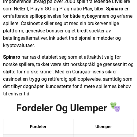
imponerende utvalg på over 2000 spill fra ledende utviklere
som NetEnt, Play'n GO og Pragmatic Play, tilbyr
Spinaro
en
omfattende spillopplevelse for både nybegynnere og erfarne
spillere. Casinoet skiller seg ut med sin brukervennlige
plattform, generøse bonuser og et bredt spekter av
betalingsalternativer, inkludert tradisjonelle metoder og
kryptovalutaer.
Spinaro
har raskt etablert seg som et attraktivt valg for
norske spillere, takket være sitt norskspråklige grensesnitt og
støtte for norske kroner. Med en Curaçao-lisens sikrer
casinoet en trygg og rettferdig spillopplevelse, samtidig som
det tilbyr døgnåpen kundestøtte for å møte spillernes behov
til enhver tid.
Fordeler Og Ulemper
Fordeler
Ulemper